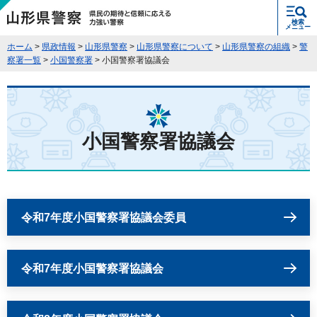
県民の期待と信頼に応える力強い警
検索
察 山形県警察
メニュー
ホーム
>
県政情報
>
山形県警察
>
山形県警察について
>
山形県警察の組織
>
警
察署一覧
>
小国警察署
> 小国警察署協議会
小国警察署協議会
令和7年度小国警察署協議会委員
令和7年度小国警察署協議会