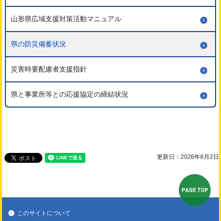
山形県広域支援対策活動マニュアル
県の防災備蓄状況
災害時要配慮者支援指針
県と事業所等との応援協定の締結状況
更新日：2026年6月2日
ペ
このサイトについて