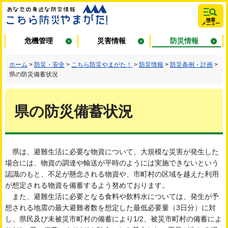
あなたの身近
検索
メニュー
な防災情報 こ
危機管理
災害情報
防災情報
ちら防災やま
ホーム
>
防災・安全
>
こちら防災やまがた！
>
防災情報
>
防災条例・計画
>
県の防災備蓄状況
がた！
県の防災備蓄状況
県は、避難生活に必要な物資について、大規模な災害が発生した
場合には、物資の調達や輸送が平時のようには実施できないという
認識のもと、不足が懸念される物資や、市町村の区域を越えた利用
が想定される物資を備蓄するよう努めております。
また、避難生活に必要となる食料や飲料水については、発生が予
想される地震の最大避難者数を想定した最低必要量（3日分）に対
し、県民及び未被災市町村の備蓄により1/2、被災市町村の備蓄によ