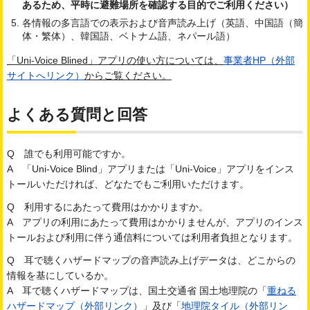
あるため、平時に避難場所を確認する目的でご利用ください）
各情報の多言語での表示および音声読み上げ（英語、中国語（簡
体・繁体）、韓国語、ベトナム語、ネパール語）
「Uni-Voice Blined」アプリの使い方については、
事業者HP（外部
サイトへリンク）
からご覧ください。
よくある質問と回答
Q 誰でも利用可能ですか。
A 「Uni-Voice Blind」アプリまたは「Uni-Voice」アプリをインス
トールいただければ、どなたでもご利用いただけます。
Q 利用するにあたって費用はかかりますか。
A アプリの利用にあたって費用はかかりませんが、アプリのインス
トールおよび利用に伴う通信料については利用者負担となります。
Q 耳で聴くハザードマップの音声読み上げデータは、どこからの
情報を基にしているか。
A 耳で聴くハザードマップは、国土交通省 国土地理院の「
重ねる
ハザードマップ（外部リンク）
」及び「
地理院タイル（外部リン