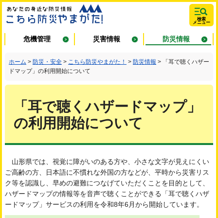
あなたの身近
検索
メニュー
な防災情報 こ
危機管理
災害情報
防災情報
ちら防災やま
ホーム
>
防災・安全
>
こちら防災やまがた！
>
防災情報
> 「耳で聴くハザー
ドマップ」の利用開始について
がた！
「耳で聴くハザードマップ」
の利用開始について
山形県では、視覚に障がいのある方や、小さな文字が見えにくい
ご高齢の方、日本語に不慣れな外国の方などが、平時から災害リス
ク等を認識し、早めの避難につなげていただくことを目的として、
ハザードマップの情報等を音声で聴くことができる「耳で聴くハザ
ードマップ」サービスの利用を令和8年6月から開始しています。