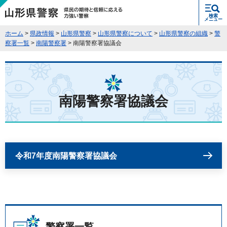
県民の期待と信頼に応える力強い警
検索
察 山形県警察
メニュー
ホーム
>
県政情報
>
山形県警察
>
山形県警察について
>
山形県警察の組織
>
警
察署一覧
>
南陽警察署
> 南陽警察署協議会
南陽警察署協議会
令和7年度南陽警察署協議会
警察署一覧