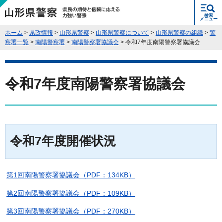
県民の期待と信頼に応える力強い警
検索
察 山形県警察
メニュー
ホーム
>
県政情報
>
山形県警察
>
山形県警察について
>
山形県警察の組織
>
警
察署一覧
>
南陽警察署
>
南陽警察署協議会
> 令和7年度南陽警察署協議会
令和7年度南陽警察署協議会
令和7年度開催状況
第1回南陽警察署協議会（PDF：134KB）
第2回南陽警察署協議会（PDF：109KB）
第3回南陽警察署協議会（PDF：270KB）