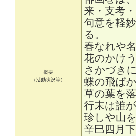
来・支考
句意を軽
る。
春なれや
花のかけ
さかづき
概要
蝶の飛ば
（活動状況等）
草の葉を
行末は誰
珍しや山
辛巳四月下