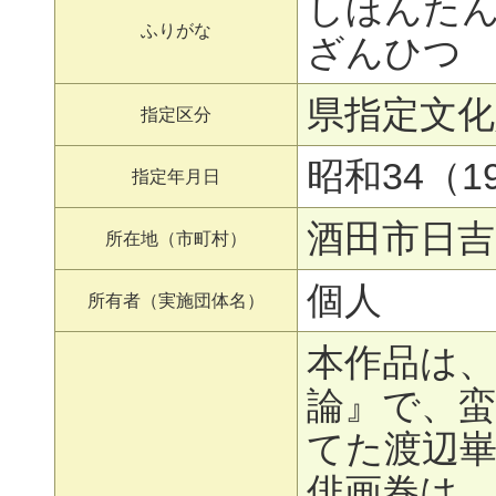
しほんた
ふりがな
ざんひつ
県指定文化
指定区分
昭和34（19
指定年月日
酒田市日吉
所在地（市町村）
個人
所有者（実施団体名）
本作品は
論』で、
てた渡辺
俳画巻は、