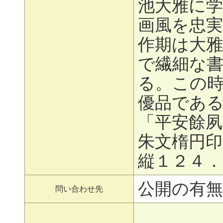
池大雅に
画風を忠
作期は大
で繊細な
る。この
優品であ
「平安餘夙
朱文楕円
縦１２４．
公開の有無
問い合わせ先