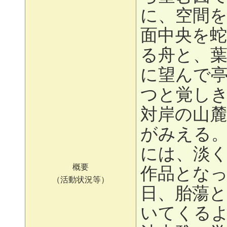
に、空間
面中央を
る舟と、
に望んで
つと覚し
対岸の山
がみえる
には、淡
概要
作品とな
（活動状況等）
日、胎蕩
いてくる