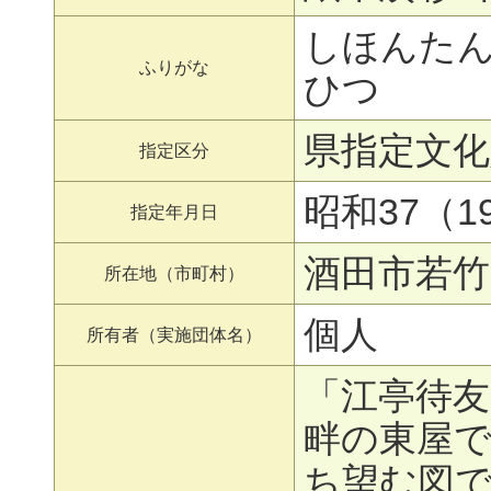
しほんた
ふりがな
ひつ
県指定文化
指定区分
昭和37（19
指定年月日
酒田市若竹
所在地（市町村）
個人
所有者（実施団体名）
「江亭待
畔の東屋
ち望む図