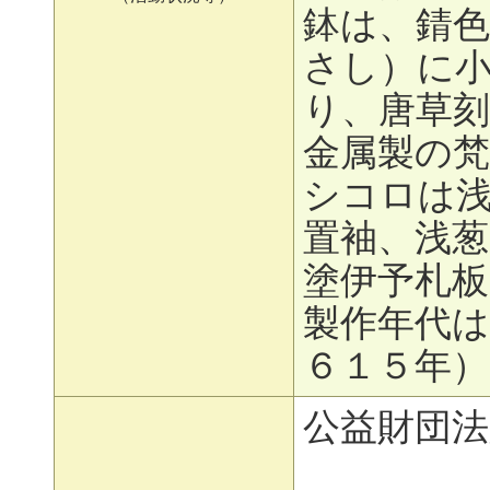
鉢は、錆色
さし）に
り、唐草
金属製の
シコロは
置袖、浅葱
塗伊予札板
製作年代は
６１５年
公益財団法