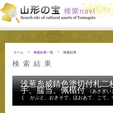
ホーム
検索結果一覧
検索結果
検索結果
浅葱糸威錆色塗切付札二
手、臑当、佩楯付
（あさぎい
く かぶと、おきそで、ほおあて、こて、