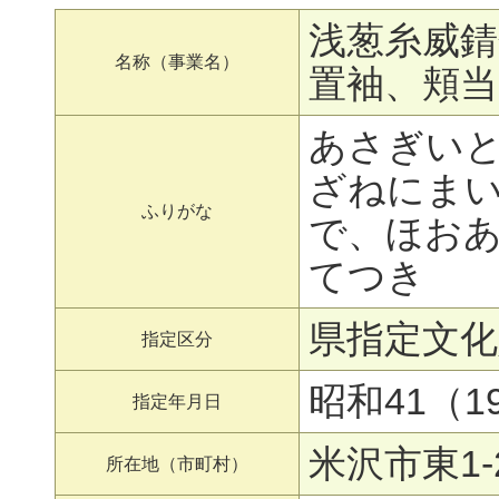
浅葱糸威錆
名称（事業名）
置袖、頬当
あさぎい
ざねにま
ふりがな
で、ほお
てつき
県指定文化
指定区分
昭和41（19
指定年月日
米沢市東1-2
所在地（市町村）