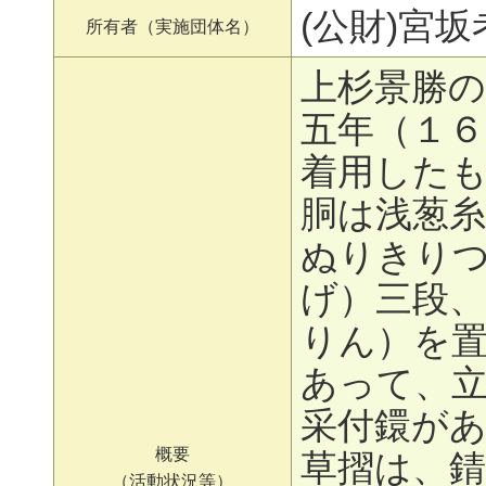
(公財)宮
所有者（実施団体名）
上杉景勝の
五年（１６
着用した
胴は浅葱
ぬりきり
げ）三段
りん）を
あって、
采付鐶が
概要
草摺は、錆
（活動状況等）