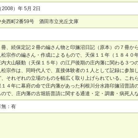
2008）年 5月 2日
中央西町2番59号 酒田市立光丘文庫
４冊、続保定記２冊の編さん物と印旛沼日記（原本）の７冊か
久松宗作の編さん・作成によるもので、天保１１年（１８４０
庄内大山騒動（天保１５年）の江戸後期の庄内藩に関わる３つ
久松宗作は、同時代人で、直接体験者の１人として記録に参加
ど、それぞれの立場のものを幅広く取り上げられている。これ
保１４年に幕府の命で庄内藩があった利根川分水路印旛沼普請
もので、庄内藩の古堀筋普請に関する通達・定・調書・病死人
有無：有