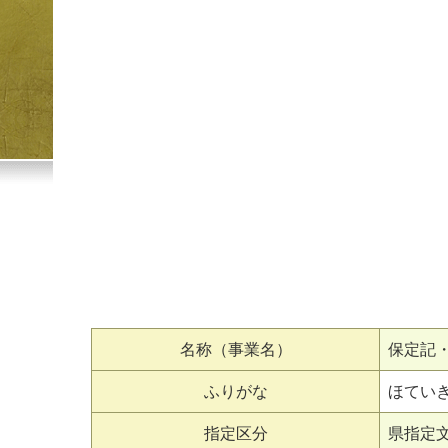
名称（事業名）
保定記
ふりがな
ほてい
指定区分
県指定文