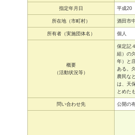
指定年月日
平成20（
所在地（市町村）
酒田市
所有者（実施団体名）
個人
保定記
組）の
年）と
概要
ある。
（活動状況等）
農民な
は、天
とめた
問い合わせ先
公開の