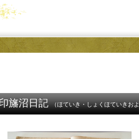
印旛沼日記
（ほていき・しょくほていきお