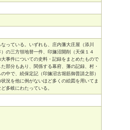
らなっている。いずれも、庄内藩大庄屋（添川
年）の三方領地替一件、印旛沼開削（天保１４
の大事件についての史料・記録をまとめたもので
した部分もあり、関係する幕府、藩の記録、村・
らの中で、続保定記（印旛沼古堀筋御普請之部）
の状況を他に例がないほど多くの絵図を用いてま
など多岐にわたっている。