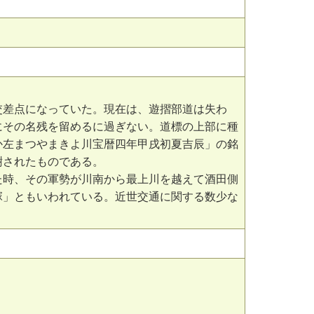
交差点になっていた。現在は、遊摺部道は失わ
にその名残を留めるに過ぎない。道標の上部に種
か左まつやまきよ川宝暦四年甲戌初夏吉辰」の銘
樹されたものである。
た時、その軍勢が川南から最上川を越えて酒田側
塚」ともいわれている。近世交通に関する数少な