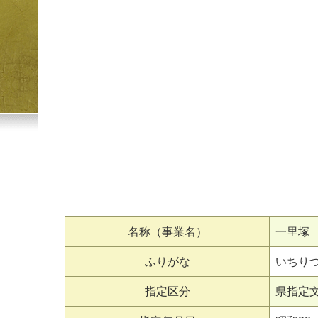
名称（事業名）
一里塚
ふりがな
いちり
指定区分
県指定文