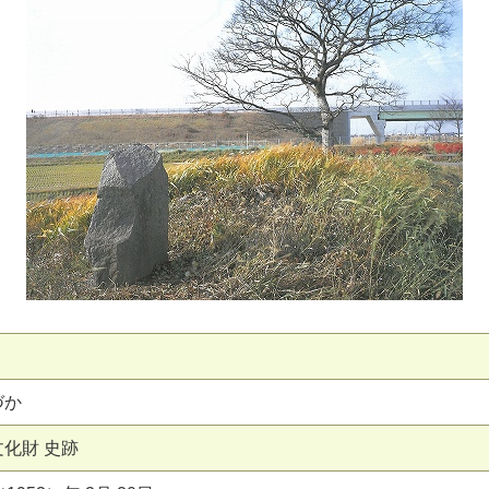
づか
化財 史跡