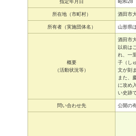
指定年月日
昭和28（
所在地（市町村）
酒田市
所有者（実施団体名）
山形県
酒田市
以前は
れ、一
概要
子（し
（活動状況等）
文が刻
また、
に攻め
い史跡
問い合わせ先
公開の