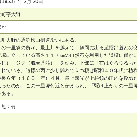
1953）年 2月 20日
大町字大野
ほか
大町大野の通称松山街道沿いにある。
この一里塚の所が、最上川を越えて、鶴岡に出る遊摺部道との
里塚に立っている高さ１１７㎝の自然石を利用した道標に僅か
ゅじ）「ジク（般若菩薩）」を刻み、下部に「右はぐろつるお
まれている。道標の西に少し離れて立つ榎は昭和４０年代に植
慶長６年（１６０１年）４月、最上義光が上杉領の庄内を攻め
入ったのが、この一里塚付近と伝えられ、「駆け上がりの一里
である。
有無：有