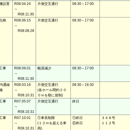
柵設置
R08.04.24
片側交互通行
08:30～17:00
～
R08.11.30
点検
R08.06.15
片側交互通行
08:30～17:00
～
R08.08.28
工事
R08.09.01
幅員減少
08:30～17:00
～
R08.11.30
X内通線
R08.03.16
片側交互通行
08:30～16:30
備
～
(各ホール間約２０
R08.10.31
０ｍを順に規制)
工事
R07.05.07
片側交互通行
終日
～
R08.10.31
工事
R07.10.01
①車長制限
①終日
３４８号
～
(１２ｍを超える車
②終日
１１２号
R08.10.31
両)