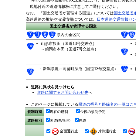
時間の経過や気象等の状況変化により、提供情報と実状況が
現地付近の道路情報板に注意してご通行ください。
なお、
『国土交通省が管理する国道』については
国土交通省
高速道路の規制や渋滞情報については、
日本道路交通情報セ
国土交通省が管理する国道
県内の全区間
山形市飯田（国道13号交差点）
～鶴岡市本田（国道7号交差点）
・新潟県境～高畠町深沼（国道13号交差点）
道路に異状を見つけたら
道路に関するお問い合わせ先
へ
このページに掲載している
県道の番号と路線名の一覧はこ
規制時期
現在の規制
今後の規制予定
道路種別
国道(県管理)
県道
全面通行止
片側通行止