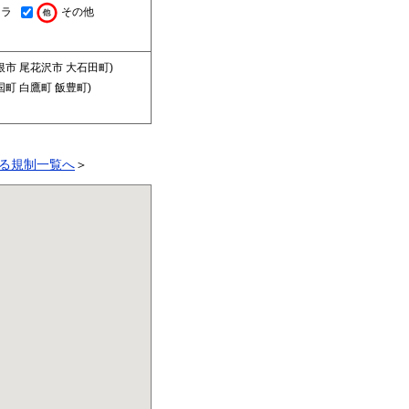
メラ
その他
根市 尾花沢市 大石田町)
国町 白鷹町 飯豊町)
る規制一覧へ
＞