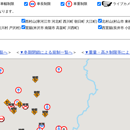
車幅制限
車長制限
車重制限
ライブカ
なります。
西村山(寒河江市 河北町 西川町 朝日町 大江町)
北村山(村山市 東
鮭川村 戸沢村)
置賜(米沢市 南陽市 高畠町 川西町)
西置賜(長井市 小
覧へ
＞ ＜
▼冬期閉鎖による規制一覧へ
＞ ＜
▼重量・高さ制限等によ