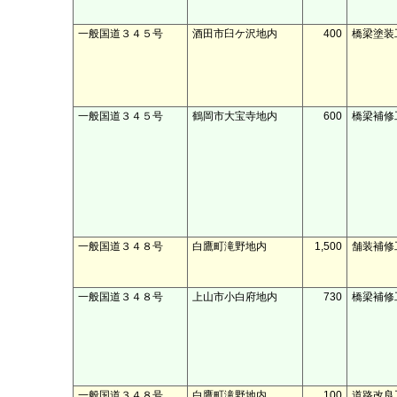
一般国道３４５号
酒田市臼ケ沢地内
400
橋梁塗装
一般国道３４５号
鶴岡市大宝寺地内
600
橋梁補修
一般国道３４８号
白鷹町滝野地内
1,500
舗装補修
一般国道３４８号
上山市小白府地内
730
橋梁補修
一般国道３４８号
白鷹町滝野地内
100
道路改良