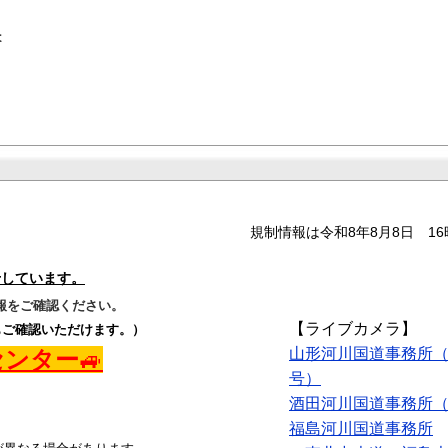
規制情報は令和8年8月8日 1
せしています。
報をご確認ください。
【ライブカメラ】
もご確認いただけます。）
山形河川国道事務所（国道13
センター
🚙
号）
酒田河川国道事務所（国道
福島河川国道事務所