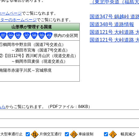
異なる場合があります。
（東北中央道（福島
ホームページ
でご覧になれます。
国道347号 鍋越峠 道
ンターのホームページ
でご覧になれます。
国道348号 道路情報
山形県が管理する国道
国道121号 大峠道路
県内の全区間
国道121号 大峠道路
①鶴岡市中野京田（国道7号交差点）
～酒田市宮海（国道7号交差点）
②【旧112号】西川町月山沢（現道交差点）
～鶴岡市田麦俣（現道交差点）
南陽市赤湯字川尻～宮城県境
ちら
からご覧になれます。（PDFファイル：84KB）
大型車通行止
片側交互通行
車線規制
幅員減少