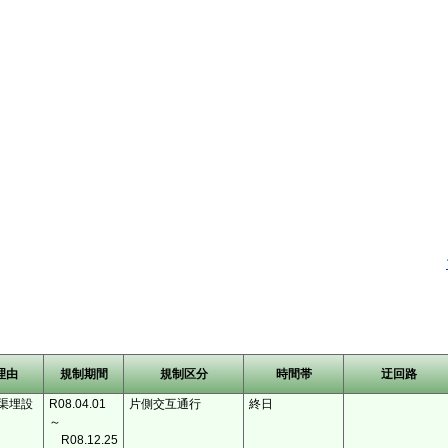
理由
規制期間
規制区分
時間帯
迂回路
渠埋設
R08.04.01
片側交互通行
終日
～
R08.12.25