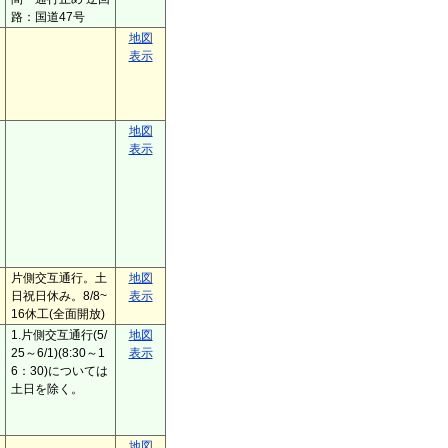
路：国道47号
地図
表示
地図
表示
片側交互通行。土
地図
日祝日休み。8/8~
表示
16休工(全面開放)
1.片側交互通行(5/
地図
25～6/1)(8:30～1
表示
6：30)については
土日を除く。
地図