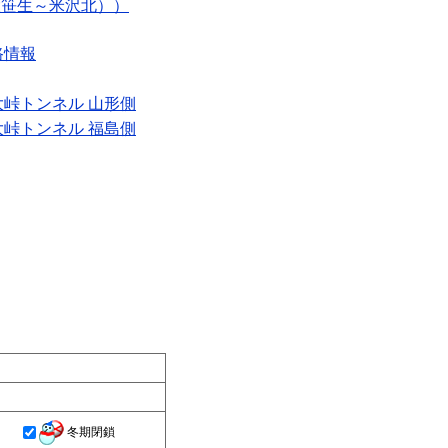
大笹生～米沢北））
路情報
 大峠トンネル 山形側
 大峠トンネル 福島側
冬期閉鎖