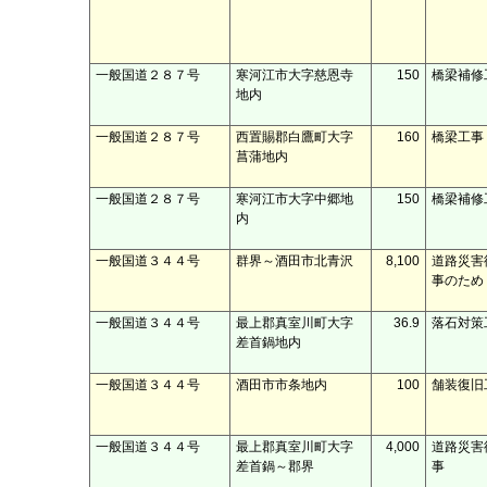
一般国道２８７号
寒河江市大字慈恩寺
150
橋梁補修
地内
一般国道２８７号
西置賜郡白鷹町大字
160
橋梁工事
菖蒲地内
一般国道２８７号
寒河江市大字中郷地
150
橋梁補修
内
一般国道３４４号
群界～酒田市北青沢
8,100
道路災害
事のため
一般国道３４４号
最上郡真室川町大字
36.9
落石対策
差首鍋地内
一般国道３４４号
酒田市市条地内
100
舗装復旧
一般国道３４４号
最上郡真室川町大字
4,000
道路災害
差首鍋～郡界
事