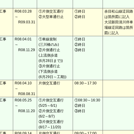
工事
R08.03.28
①片側交互通行
①終日
余目松山線迂回路
～
②大型車通行止
②終日
は箇所図に記入
R09.03.31
大沼新田清川停車
場線迂回路は箇所
図に記入
工事
R08.04.01
①車線規制
①終日
～
(三川橋のみ)
②終日
R08.11.29
②片側通行止
③終日
(上流側歩道
(6月28日まで))
③片側通行止
(下流側歩道
(6月29日～工期))
工事
R08.04.10
片側交互通行
08:30～17:30
～
R08.08.31
工事
R08.05.25
①片側交互通行
①08:30～16:30
～
(5/25～6/1)
②終日
R08.11.20
②片側交互通行
③終日
(6/2～8/7)
③片側交互通行
(8/17～11/20)
工事
R08.09.14
片側交互通行
09:00～17:00