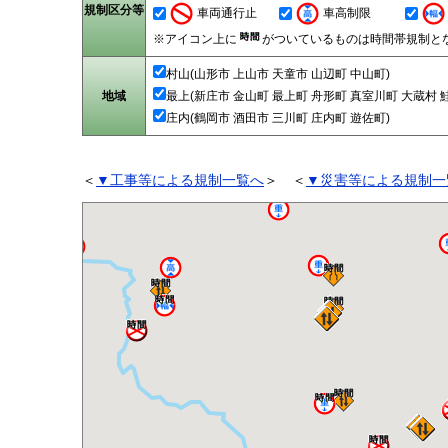
規制区分等
車両通行止
車高制限
※アイコン上に
がついているものは時間帯規制と
村山(山形市 上山市 天童市 山辺町 中山町)
地域
最上(新庄市 金山町 最上町 舟形町 真室川町 大蔵村 
庄内(鶴岡市 酒田市 三川町 庄内町 遊佐町)
＜
▼工事等による規制一覧へ
＞ ＜
▼災害等による規制一