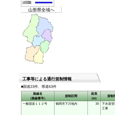
山形県全域へ
工事等による通行規制情報
■国道
23
件、県道
63
件
路線名
延長
規制区間
規制
（路線番号）
(m)
一般国道１１２号
鶴岡市下川地内
30
下水道管
工事