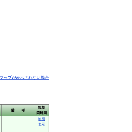
マップが表示されない場合
規制
備 考
箇所図
地図
表示