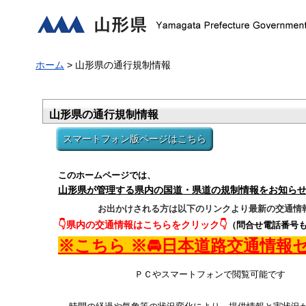
山形県
ホーム
> 山形県の通行規制情報
山形県の通行規制情報
このホームページでは、
山形県が管理する県内の国道・県道の規制情報をお知ら
お出かけされる方は以下のリンクより最新の交通情
👇
県内の交通情報はこちらをクリック
👇
（問合せ電話番号
※こちら ※🚘
日本道路交通情報
ＰＣや
スマートフォンで閲覧可能です