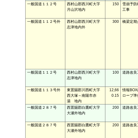
一般国道１１２号
西村山郡西川町大字
150
雪崩予防
月山沢地内
工事
一般国道１１２号外
西村山郡西川町大字
300
橋梁定期
志津地内外
一般国道１１２号
西村山郡西川町大字
100
道路改良
志津地内
一般国道１１３号外
東置賜郡川西町大字
12,66
情報BO
西大塚～南陽市赤
0.15
ロープ準
湯 地内
一般国道２８７号
西置賜郡白鷹町大字
200
道路改良
大瀬外地内
一般国道２８７号
西置賜郡白鷹町大字
200
道路改良
大瀬外地内