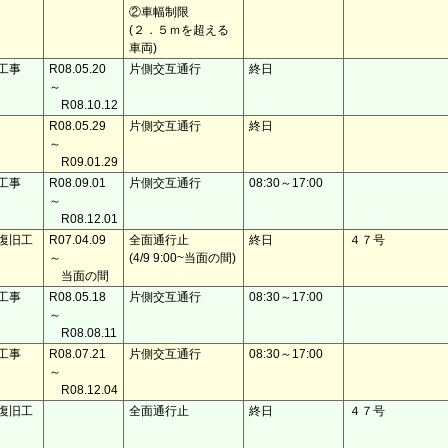
②車幅制限
(２．５ｍを超える
車両)
工事
R08.05.20
片側交互通行
終日
～
R08.10.12
R08.05.29
片側交互通行
終日
～
R09.01.29
工事
R08.09.01
片側交互通行
08:30～17:00
～
R08.12.01
復旧工
R07.04.09
全面通行止
終日
４７号
～
(4/9 9:00~当面の間)
当面の間
工事
R08.05.18
片側交互通行
08:30～17:00
～
R08.08.11
工事
R08.07.21
片側交互通行
08:30～17:00
～
R08.12.04
復旧工
全面通行止
終日
４７号