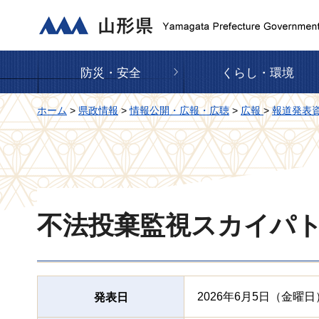
山形県
防災・安全
くらし・環境
ホーム
>
県政情報
>
情報公開・広報・広聴
>
広報
>
報道発表
不法投棄監視スカイパ
2026年6月5日（金曜日
発表日