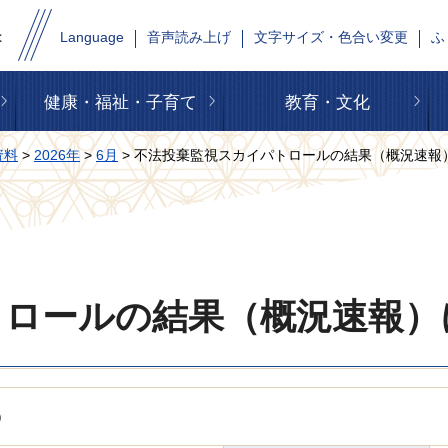
Language
音声読み上げ
文字サイズ・色合い変更
ふ
健康・福祉・子育て
教育・文化
資料
>
2026年
>
6月
> 不法投棄監視スカイパトロールの結果（概況速報
トロールの結果（概況速報）
）