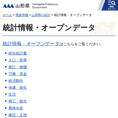
メニュー
山形県
ホーム
>
県政情報
>
山形県の紹介
> 統計情報・オープンデータ
統計情報・オープンデータ
統計情報・オープンデータ
はこちらをご覧ください。
総合統計書
人口・世帯
家計・物価
労働・賃金
経済動向
保健・衛生
生活
商工・観光
農林水産
建設・土地