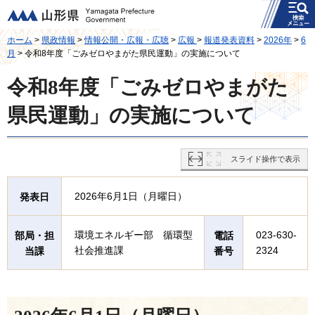
メニュー
山形県
ホーム
>
県政情報
>
情報公開・広報・広聴
>
広報
>
報道発表資料
>
2026年
>
6
月
> 令和8年度「ごみゼロやまがた県民運動」の実施について
令和8年度「ごみゼロやまがた
県民運動」の実施について
スライド操作で表示
2026年6月1日（月曜日）
発表日
環境エネルギー部 循環型
023-630-
部局・担
電話
社会推進課
2324
当課
番号