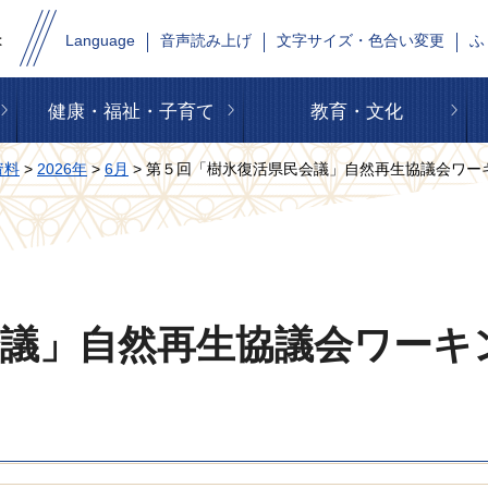
Language
音声読み上げ
文字サイズ・色合い変更
ふ
健康・福祉・子育て
教育・文化
資料
>
2026年
>
6月
> 第５回「樹氷復活県民会議」自然再生協議会ワー
会議」自然再生協議会ワーキ