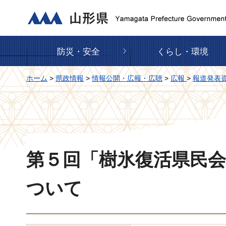
山形県
防災・安全
くらし・環境
ホーム
>
県政情報
>
情報公開・広報・広聴
>
広報
>
報道発表
第５回「樹氷復活県民
ついて