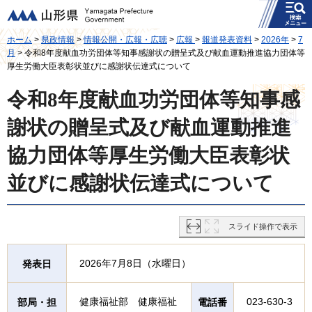
メニュー
山形県
ホーム
>
県政情報
>
情報公開・広報・広聴
>
広報
>
報道発表資料
>
2026年
>
7
月
> 令和8年度献血功労団体等知事感謝状の贈呈式及び献血運動推進協力団体等
厚生労働大臣表彰状並びに感謝状伝達式について
令和8年度献血功労団体等知事感
謝状の贈呈式及び献血運動推進
協力団体等厚生労働大臣表彰状
並びに感謝状伝達式について
スライド操作で表示
2026年7月8日（水曜日）
発表日
健康福祉部 健康福祉
023-630-3
部局・担
電話番