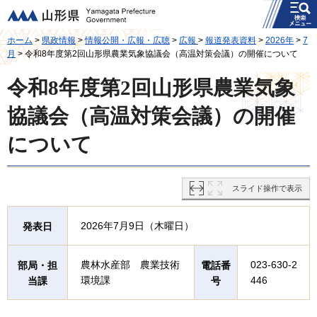
メニュー
山形県
ホーム
>
県政情報
>
情報公開・広報・広聴
>
広報
>
報道発表資料
>
2026年
>
7
月
> 令和8年度第2回山形県農業気象協議会（高温対策会議）の開催について
令和8年度第2回山形県農業気象
協議会（高温対策会議）の開催
について
スライド操作で表示
2026年7月9日（木曜日）
発表日
農林水産部 農業技術
023-630-2
部局・担
電話番
環境課
446
当課
号