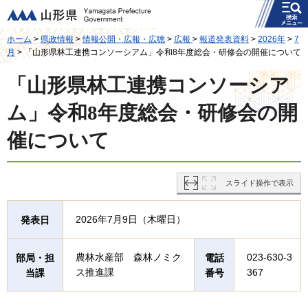
メニュー
山形県
ホーム
>
県政情報
>
情報公開・広報・広聴
>
広報
>
報道発表資料
>
2026年
>
7
月
> 「山形県林工連携コンソーシアム」令和8年度総会・研修会の開催について
「山形県林工連携コンソーシア
ム」令和8年度総会・研修会の開
催について
スライド操作で表示
2026年7月9日（木曜日）
発表日
農林水産部 森林ノミク
023-630-3
部局・担
電話
ス推進課
367
当課
番号