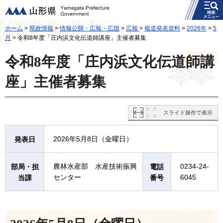
メニュー
山形県
ホーム
>
県政情報
>
情報公開・広報・広聴
>
広報
>
報道発表資料
>
2026年
>
5
月
> 令和8年度「庄内浜文化伝道師講座」主催者募集
令和8年度「庄内浜文化伝道師講
座」主催者募集
スライド操作で表示
2026年5月8日（金曜日）
発表日
農林水産部 水産技術振興
0234-24-
部局・担
電話
センター
6045
当課
番号