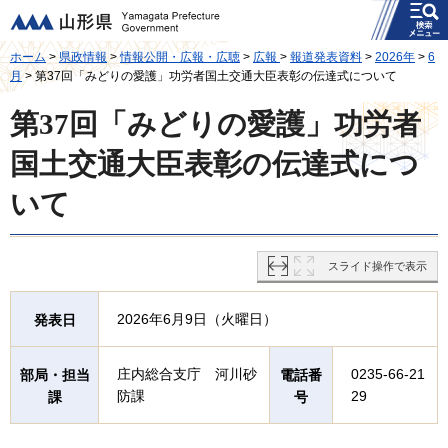
メニュー
山形県
ホーム
>
県政情報
>
情報公開・広報・広聴
>
広報
>
報道発表資料
>
2026年
>
6
月
> 第37回「みどりの愛護」功労者国土交通大臣表彰の伝達式について
第37回「みどりの愛護」功労者
国土交通大臣表彰の伝達式につ
いて
スライド操作で表示
2026年6月9日（火曜日）
発表日
庄内総合支庁 河川砂
0235-66-21
部局・担当
電話番
防課
29
課
号