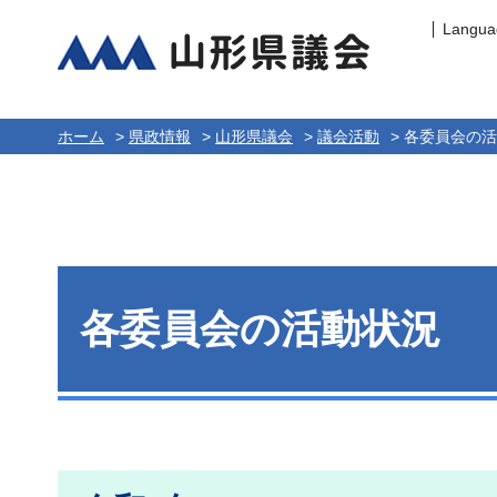
Langua
山形県議会
ホーム
>
県政情報
>
山形県議会
>
議会活動
> 各委員会の
各委員会の活動状況