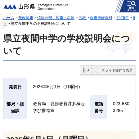
メニュー
山形県
ホーム
>
県政情報
>
情報公開・広報・広聴
>
広報
>
報道発表資料
>
2026年
>
6
月
> 県立夜間中学の学校説明会について
県立夜間中学の学校説明会につ
いて
スライド操作で表示
2026年6月1日（月曜日）
発表日
教育局 義務教育課多様な
023-630-
部局・担
電話
学び推進室
3285
当課
番号