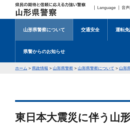
県民の期待と信頼に応える力強
Language
音声
い警察 山形県警察
山形県警察について
交通安全
運転免
県警からのお知らせ
ホーム
>
県政情報
>
山形県警察
>
山形県警察について
>
山形
東日本大震災に伴う山