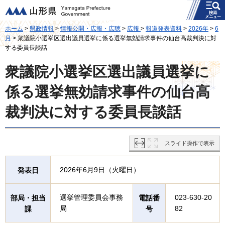
メニュー
山形県
ホーム
>
県政情報
>
情報公開・広報・広聴
>
広報
>
報道発表資料
>
2026年
>
6
月
> 衆議院小選挙区選出議員選挙に係る選挙無効請求事件の仙台高裁判決に対
する委員長談話
衆議院小選挙区選出議員選挙に
係る選挙無効請求事件の仙台高
裁判決に対する委員長談話
スライド操作で表示
2026年6月9日（火曜日）
発表日
選挙管理委員会事務
023-630-20
部局・担当
電話番
局
82
課
号