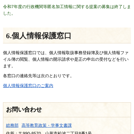
令和7年度の行政機関等匿名加工情報に関する提案の募集は終了しま
した。
6.個人情報保護窓口
個人情報保護窓口では、個人情報取扱事務登録簿及び個人情報ファ
イル簿の閲覧、個人情報の開示請求や是正の申出の受付などを行い
ます。
各窓口の連絡先等は次のとおりです。
個人情報保護窓口のご案内
お問い合わせ
総務部
高等教育政策・学事文書課
住所：〒990-8570 山形市松波二丁目8番1号