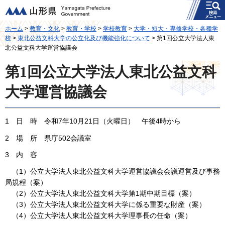
メニュー
山形県
ホーム
>
教育・文化
>
教育・学校
>
学校教育
>
大学・短大・専修学校・各種学
校
>
東北公益文科大学の公立化及び機能強化について
> 第1回公立大学法人東
北公益文科大学運営協議会
第1回公立大学法人東北公益文科
大学運営協議会
1 日 時 令和7年10月21日（火曜日） 午後4時から
2 場 所 県庁502会議室
3 内 容
（1）公立大学法人東北公益文科大学運営協議会会議運営及び事務
局規程（案）
（2）公立大学法人東北公益文科大学第1期中期目標（案）
（3）公立大学法人東北公益文科大学に係る重要な財産（案）
（4）公立大学法人東北公益文科大学理事長の任命（案）