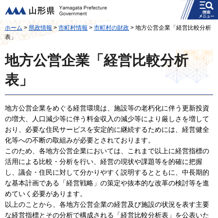
メニュー
山形県
ホーム
>
県政情報
>
市町村情報
>
市町村の財政
> 地方公営企業「経営比較分析
表」
地方公営企業「経営比較分析
表」
地方公営企業をめぐる経営環境は、施設等の老朽化に伴う更新投資
の増大、人口減少等に伴う料金収入の減少等により厳しさを増して
おり、必要な住民サービスを安定的に継続するためには、経営健全
化等への不断の取組みが必要とされております。
このため、各地方公営企業においては、これまで以上に経営指標の
活用による比較・分析を行い、経営の現状や課題等を的確に把握
し、議会・住民に対して分かりやすく説明するとともに、中長期的
な基本計画である「経営戦略」の策定や抜本的な改革の検討等を進
めていく必要があります。
以上のことから、各地方公営企業の経営及び施設の状況を表す主要
な経営指標とその分析で構成される「経営比較分析表」を公表いた