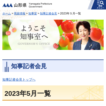
メニュー
山形県
ホーム
>
県政情報
>
知事室
>
知事記者会見
> 2023年５月一覧
ようこそ知事室へ
知事記者会見
知事記者会見トップへ
2023年5月一覧