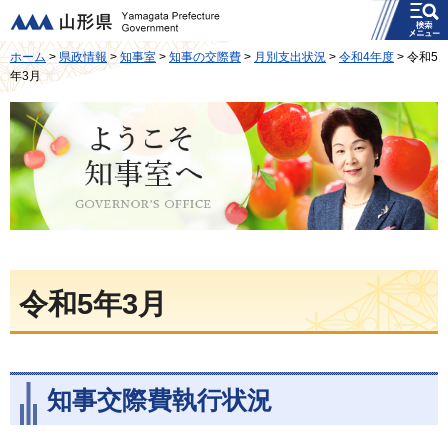
メニュー
山形県
ホーム
>
県政情報
>
知事室
>
知事の交際費
>
月別支出状況
>
令和4年度
> 令和5
年3月
ようこそ知事室へ
令和5年3月
知事交際費執行状況