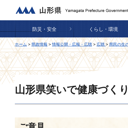
山形県
防災・安全
くらし・環境
ホーム
>
県政情報
>
情報公開・広報・広聴
>
広聴
>
県民の生
山形県笑いで健康づく
ご意見