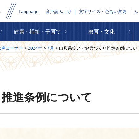
Language
音声読み上げ
文字サイズ・色合い変更
ふ
健康・福祉・子育て
教育・文化
の声コーナー
>
2024年
>
7月
> 山形県笑いで健康づくり推進条例につい
り推進条例について