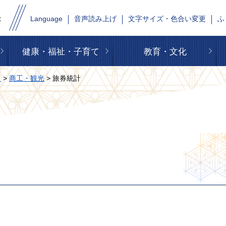
Language
音声読み上げ
文字サイズ・色合い変更
ふ
健康・福祉・子育て
教育・文化
タ
>
商工・観光
> 旅券統計