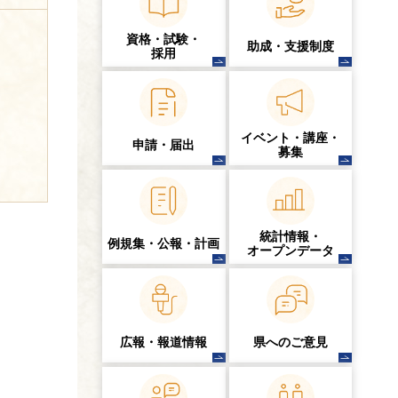
資格・試験・
助成・支援制度
採用
イベント・講座・
申請・届出
募集
統計情報・
例規集・公報・計画
オープンデータ
広報・報道情報
県へのご意見