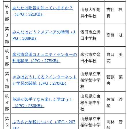
第
あなたは吃音を知っていますか？
山形大学附
吉住 颯
3
（JPG：321KB）
属小学校
真
部
第
みんなはどう？メディアの時間（J
酒田市立浜
3
髙橋 漣
PG：308KB）
田小学校
部
第
米沢市窪田コミュニティセンターの
米沢市立窪
野口 美
3
利用状況（JPG：275KB）
田小学校
花
部
第
山形県立東
きみはどうしてる？インターネット
菅原 菜
4
桜学館中学
と学習の関係（JPG：270KB）
央
部
校
第
山形県立東
英語が苦手？なら楽しく学ぼう！
佐藤 沙
4
桜学館中学
（JPG：253KB）
星
部
校
第
山形県立東
ふるさと納税について（JPG：267
高林 智
5
桜学館中学
KB）
朗