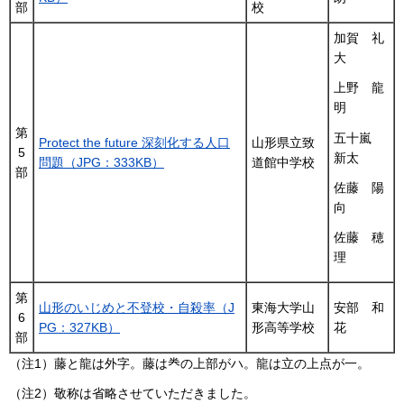
部
校
加賀 礼
大
上野 龍
明
第
五十嵐
Protect the future 深刻化する人口
山形県立致
5
新太
問題（JPG：333KB）
道館中学校
部
佐藤 陽
向
佐藤 穂
理
第
山形のいじめと不登校・自殺率（J
東海大学山
安部 和
6
PG：327KB）
形高等学校
花
部
（注1）藤と龍は外字。藤は龹の上部がハ。龍は立の上点が一。
（注2）敬称は省略させていただきました。