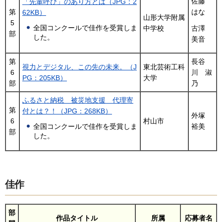
佐藤
「先輩呼び」のあり方とは（JPG：2
第
はな
62KB）
山形大学附属
5
全国コンクールで佳作を受賞しま
中学校
古澤
部
した。
美音
第
長谷
視力とデジタル、この先の未来。（J
東北芸術工科
6
川 淑
PG：205KB）
大学
部
乃
ふるさと納税 被災地支援 代理寄
第
付とは？！（JPG：268KB）
外塚
6
村山市
裕美
全国コンクールで佳作を受賞しま
部
した。
佳作
部
作品タイトル
所属
応募者名