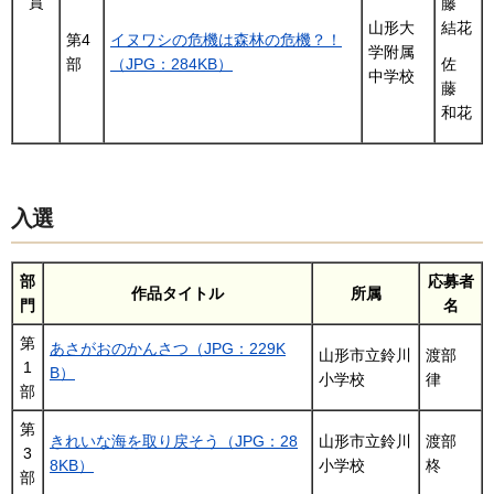
賞
藤
山形大
結花
第4
イヌワシの危機は森林の危機？！
学附属
部
（JPG：284KB）
佐
中学校
藤
和花
入選
部
応募者
作品タイトル
所属
門
名
第
あさがおのかんさつ（JPG：229K
山形市立鈴川
渡部
1
B）
小学校
律
部
第
きれいな海を取り戻そう（JPG：28
山形市立鈴川
渡部
3
8KB）
小学校
柊
部