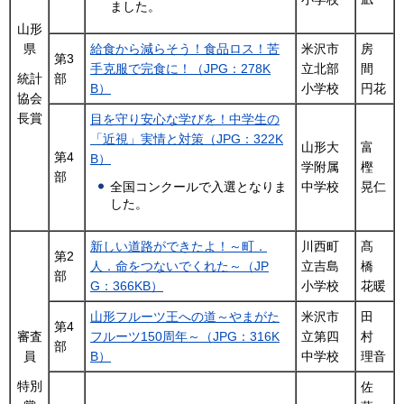
ました。
山形
県
給食から減らそう！食品ロス！苦
米沢市
房
第3
手克服で完食に！（JPG：278K
立北部
間
部
統計
B）
小学校
円花
協会
長賞
目を守り安心な学びを！中学生の
「近視」実情と対策（JPG：322K
山形大
富
第4
B）
学附属
樫
部
中学校
晃仁
全国コンクールで入選となりま
した。
新しい道路ができたよ！～町．
川西町
髙
第2
人．命をつないでくれた～（JP
立吉島
橋
部
G：366KB）
小学校
花暖
山形フルーツ王への道～やまがた
米沢市
田
第4
審査
フルーツ150周年～（JPG：316K
立第四
村
部
員
B）
中学校
理音
特別
佐