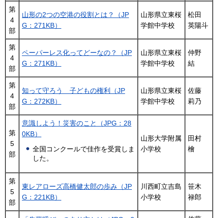
第
山形の2つの空港の役割とは？（JP
山形県立東桜
松田
4
G：271KB）
学館中学校
英陽斗
部
第
ペーパーレス化ってどーなの？（JP
山形県立東桜
仲野
4
G：271KB）
学館中学校
結
部
第
知って守ろう 子どもの権利（JP
山形県立東桜
佐藤
4
G：272KB）
学館中学校
莉乃
部
意識しよう！災害のこと（JPG：28
第
0KB）
山形大学附属
田村
5
小学校
檜
全国コンクールで佳作を受賞しま
部
した。
第
東レアローズ高橋健太郎の歩み（JP
川西町立吉島
笹木
5
G：221KB）
小学校
禄郎
部