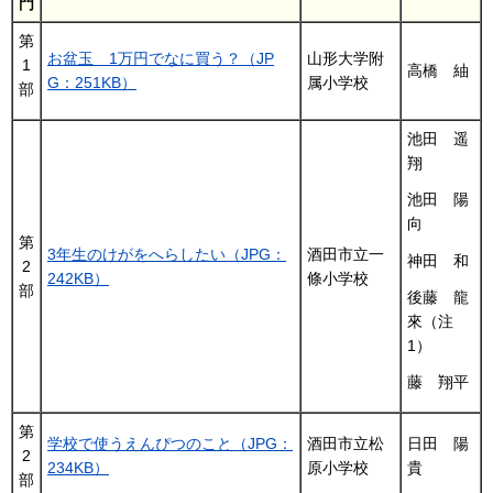
門
第
お盆玉 1万円でなに買う？（JP
山形大学附
1
高橋 紬
G：251KB）
属小学校
部
池田 遥
翔
池田 陽
向
第
3年生のけがをへらしたい（JPG：
酒田市立一
神田 和
2
242KB）
條小学校
部
後藤 龍
來（注
1）
藤 翔平
第
学校で使うえんぴつのこと（JPG：
酒田市立松
日田 陽
2
234KB）
原小学校
貴
部