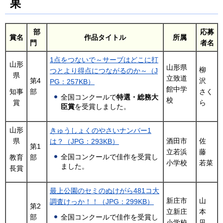
果
部
応募
賞名
作品タイトル
所属
門
者名
1点をつないで～サーブはどこに打
山形
山形県
柳
つとより得点につながるのか～（J
県
立致道
第4
沢
PG：257KB）
館中学
部
さく
知事
全国コンクールで
特選・総務大
校
ら
賞
臣賞
を受賞しました。
山形
きゅうしょくのやさいナンバー1
県
酒田市
佐
は？（JPG：293KB）
第1
立若浜
藤
全国コンクールで佳作を受賞し
部
教育
小学校
若菜
ました。
長賞
最上公園のセミのぬけがら481コ大
新庄市
山
調査けっか！！（JPG：299KB）
第2
立新庄
本
部
全国コンクールで佳作を受賞し
小学校
凪