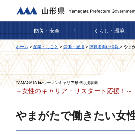
山形県
防災・安全
くらし・環境
ホーム
>
産業・しごと
>
労働・雇用
>
求職者向け情報
> や
YAMAGATA bizウーマンキャリア形成応援事業
～女性のキャリア・リスタート応援！～
やまがたで働きたい女性