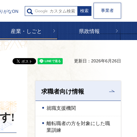
事業者
りがなON
産業・しごと
県政情報
更新日：2026年6月26日
求職者向け情報
就職支援機関
す!
離転職者の方を対象にした職
業訓練