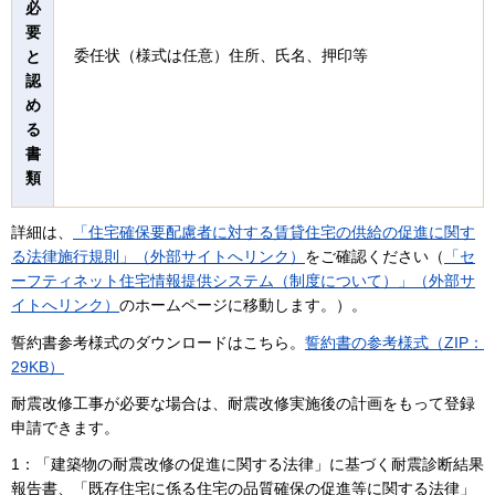
必
要
委任状（様式は任意）住所、氏名、押印等
と
認
め
る
書
類
詳細は、
「住宅確保要配慮者に対する賃貸住宅の供給の促進に関す
る法律施行規則」（外部サイトへリンク）
をご確認ください（
「セ
ーフティネット住宅情報提供システム（制度について）」（外部サ
イトへリンク）
のホームページに移動します。）。
誓約書参考様式のダウンロードはこちら。
誓約書の参考様式（ZIP：
29KB）
耐震改修工事が必要な場合は、耐震改修実施後の計画をもって登録
申請できます。
1：「建築物の耐震改修の促進に関する法律」に基づく耐震診断結果
報告書、「既存住宅に係る住宅の品質確保の促進等に関する法律」