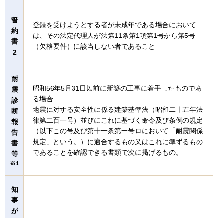
誓
登録を受けようとする者が未成年である場合において
約
は、その法定代理人が法第11条第1項第1号から第5号
書
（欠格要件）に該当しない者であること
2
耐
昭和56年5月31日以前に新築の工事に着手したものであ
震
る場合
診
地震に対する安全性に係る建築基準法（昭和二十五年法
断
律第二百一号）並びにこれに基づく命令及び条例の規定
報
（以下この号及び第十一条第一号ロにおいて「耐震関係
告
規定」という。）に適合するもの又はこれに準ずるもの
書
であることを確認できる書類で次に掲げるもの。
等
※1
知
事
が