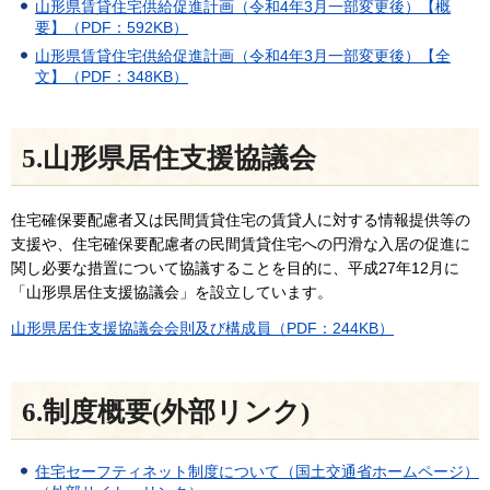
山形県賃貸住宅供給促進計画（令和4年3月一部変更後）【概
要】（PDF：592KB）
山形県賃貸住宅供給促進計画（令和4年3月一部変更後）【全
文】（PDF：348KB）
5.山形県居住支援協議会
住宅確保要配慮者又は民間賃貸住宅の賃貸人に対する情報提供等の
支援や、住宅確保要配慮者の民間賃貸住宅への円滑な入居の促進に
関し必要な措置について協議することを目的に、平成27年12月に
「山形県居住支援協議会」を設立しています。
山形県居住支援協議会会則及び構成員（PDF：244KB）
6.制度概要(外部リンク)
住宅セーフティネット制度について（国土交通省ホームページ）