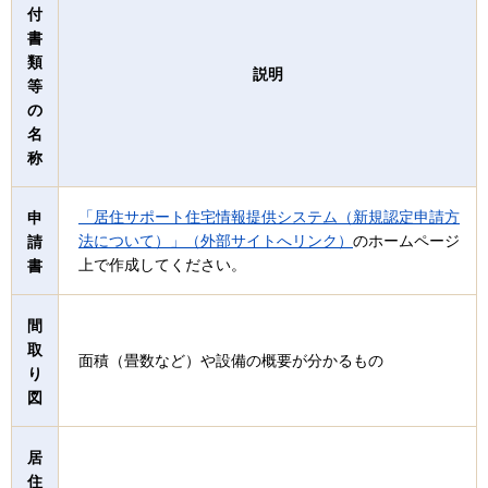
付
書
類
説明
等
の
名
称
「居住サポート住宅情報提供システム（新規認定申請方
申
法について）」（外部サイトへリンク）
のホームページ
請
上で作成してください。
書
間
取
面積（畳数など）や設備の概要が分かるもの
り
図
居
住