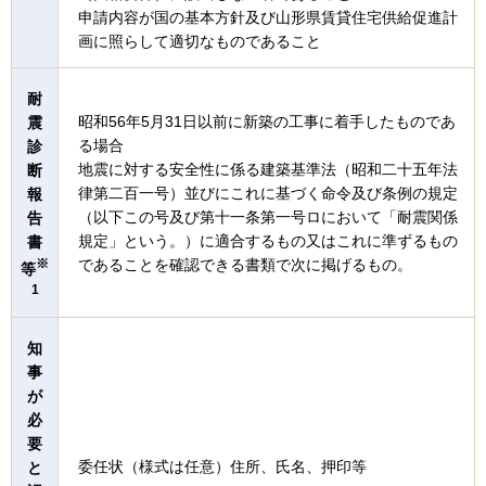
申請内容が国の基本方針及び山形県賃貸住宅供給促進計
画に照らして適切なものであること
耐
昭和56年5月31日以前に新築の工事に着手したものであ
震
る場合
診
地震に対する安全性に係る建築基準法（昭和二十五年法
断
律第二百一号）並びにこれに基づく命令及び条例の規定
報
（以下この号及び第十一条第一号ロにおいて「耐震関係
告
規定」という。）に適合するもの又はこれに準ずるもの
書
※
であることを確認できる書類で次に掲げるもの。
等
1
知
事
が
必
要
委任状（様式は任意）住所、氏名、押印等
と