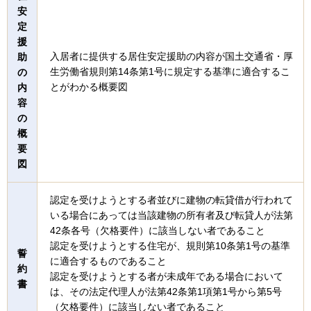
安
定
援
入居者に提供する居住安定援助の内容が国土交通省・厚
助
生労働省規則第14条第1号に規定する基準に適合するこ
の
とがわかる概要図
内
容
の
概
要
図
認定を受けようとする者並びに建物の転貸借が行われて
いる場合にあっては当該建物の所有者及び転貸人が法第
42条各号（欠格要件）に該当しない者であること
認定を受けようとする住宅が、規則第10条第1号の基準
誓
に適合するものであること
約
認定を受けようとする者が未成年である場合において
書
は、その法定代理人が法第42条第1項第1号から第5号
（欠格要件）に該当しない者であること