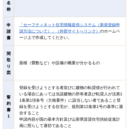
名
称
「セーフティネット住宅情報提供システム（新規登録申
申
請方法について）」（外部サイトへリンク）
のホームペ
請
ージ上で作成してください。
書
間
取
面積（畳数など）や設備の概要が分かるもの
り
図
登録を受けようとする者並びに建物の転貸借が行われて
いる場合にあっては当該建物の所有者及び転貸人が法第1
誓
1条第1項各号（欠格要件）に該当しない者であること登
約
録を受けようとする住宅が、規則第12条第1号の基準に適
書
合すること
1
申請内容が国の基本方針及び山形県賃貸住宅供給促進計
画に照らして適切であること