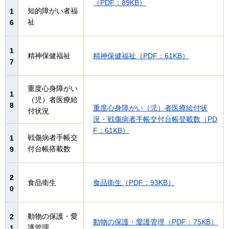
（PDF：89KB）
知的障がい者福
1
祉
6
1
精神保健福祉
精神保健福祉（PDF：61KB）
7
重度心身障がい
1
（児）者医療給
8
重度心身障がい（児）者医療給付状
付状況
況・戦傷病者手帳交付台帳登載数（PD
F：61KB）
戦傷病者手帳交
1
付台帳搭載数
9
2
食品衛生
食品衛生（PDF：93KB）
0
動物の保護・愛
2
動物の保護・愛護管理（PDF：75KB）
護管理
1