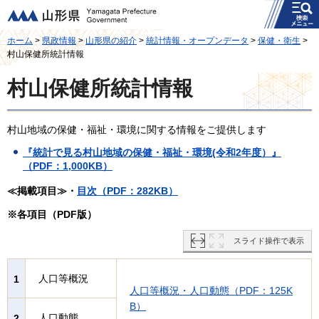
メニュー
山形県
ホーム
>
県政情報
>
山形県の紹介
>
統計情報・オープンデータ
>
保健・衛生
>
村山保健所統計情報
村山保健所統計情報
村山地域の保健・福祉・環境に関する情報をご提供します
『統計で見る村山地域の保健・福祉・環境(令和2年度）』
（PDF：1,000KB）
≪掲載項目≫・
目次（PDF：282KB）
※各項目（PDF版）
スライド操作で表示
人口等概況
1
人口等概況・人口動態（PDF：125K
B）
人口動態
2