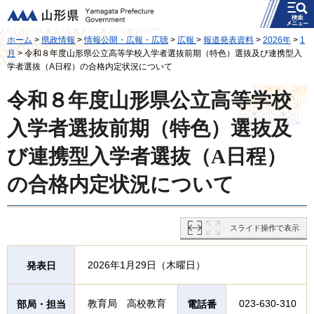
メニュー
山形県
ホーム
>
県政情報
>
情報公開・広報・広聴
>
広報
>
報道発表資料
>
2026年
>
1
月
> 令和８年度山形県公立高等学校入学者選抜前期（特色）選抜及び連携型入
学者選抜（A日程）の合格内定状況について
令和８年度山形県公立高等学校
入学者選抜前期（特色）選抜及
び連携型入学者選抜（A日程）
の合格内定状況について
スライド操作で表示
2026年1月29日（木曜日）
発表日
教育局 高校教育
023-630-310
部局・担当
電話番