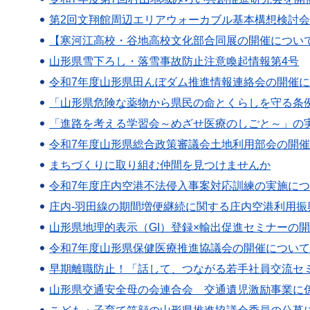
第2回文翔館周辺エリアウォーカブル基本構想検討
【寒河江高校・谷地高校文化部合同展の開催につい
山形県雪下ろし・落雪事故防止注意喚起情報第4号
令和7年度山形県田んぼダム推進情報連絡会の開催
「山形県危険な薬物から県民の命とくらしを守る条
「進路を考える学習会～めざせ医療のしごと～」の
令和7年度山形県総合政策審議会土地利用部会の開
まちづくりに取り組む仲間を見つけませんか
令和7年度庄内空港不法侵入事案対応訓練の実施に
庄内-羽田線の期間増便継続に関する庄内空港利用
山形県地理的表示（GI）登録×輸出促進セミナーの
令和7年度山形県保健医療推進協議会の開催につい
早期離職防止！「話して、つながる若手社員交流セ
山形県交通安全母の会連合会 交通遺児激励事業に