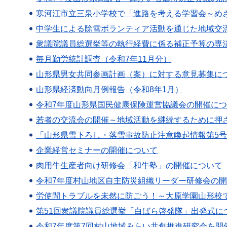
寒河江市立三泉小学校で「進路を考える学習会～め
中学生による除雪ボランティア活動を通じた地域交
衆議院議員総選挙等の執行経費に係る補正予算の専
毎月勤労統計調査（令和7年11月分）
山形県男女共同参画計画（案）に対する意見募集に
山形県経済動向月例報告（令和8年1月）
令和7年度山形県国民健康保険運営協議会の開催に
若者の交流会の開催～地域活動を継続するために押
「山形県雪下ろし・落雪事故防止注意喚起情報第5
企業経営セミナーの開催について
肉用牛生産者向け研修会「和牛塾」の開催について
令和7年度村山地区自主防災組織リーダー研修会の
労使間トラブルを未然に防ごう！～大原学園山形校
第51回衆議院議員総選挙「白ばら啓発隊」出発式に
令和7年度第7回村山地域みらい共創推進研究会を開