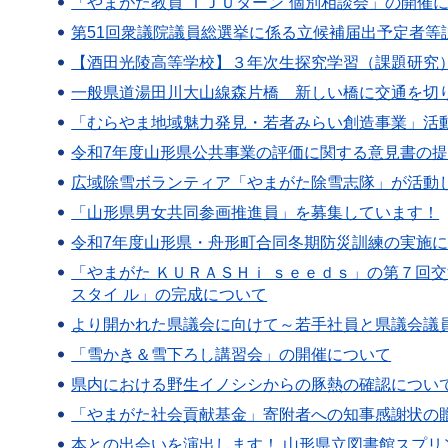
「やまがた教員“ＩＪＵターン”個別相談会」の開催
第51回衆議院議員総選挙に係る立候補届出予定者等
【酒田光陵高等学校】３年次生探究学習（課題研究
一般県道湯田川大山線森片橋 新しい橋に交通を切
「むらやま地域魅力発見・若者みらい創造事業」活
令和7年度山形県公共事業の評価に関する意見書の
広域除雪ボランティア「やまがた除雪志隊」が活動
「山形県男女共同参画推進員」を募集しています！
令和7年度山形県・舟形町合同冬期防災訓練の実施
「やまがた ＫＵＲＡＳＨｉ ｓｅｅｄｓ」の第７回交流会の
スタイ ル」の完成について
より開かれた県議会に向けて～若手社員と県議会議
「雪かき＆雪下ろし講習会」の開催について
県内における野生イノシシからの豚熱の確認について（
「やまがた社会貢献基金」寄附者への知事感謝状の
本との出会いを演出します！ 山形県立図書館スプ