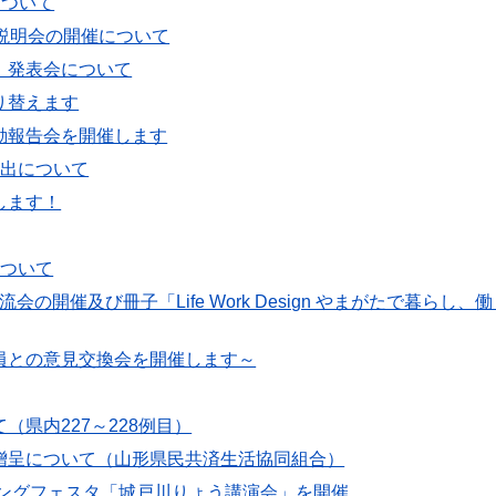
について
説明会の開催について
）発表会について
り替えます
動報告会を開催します
提出について
します！
について
開催及び冊子「Life Work Design やまがたで暮らし、働
員との意見交換会を開催します～
県内227～228例目）
贈呈について（山形県民共済生活協同組合）
リングフェスタ「城戸川りょう講演会」を開催