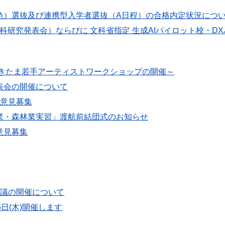
色）選抜及び連携型入学者選抜（A日程）の合格内定状況につ
報科研究発表会）ならびに 文科省指定 生成AIパイロット校・D
おきたま若手アーティストワークショップの開催～
表会の開催について
の意見募集
業・森林業実習」渡航前結団式のお知らせ
意見募集
会議の開催について
日(木)開催します