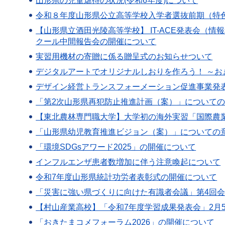
山形県の児童虐待の状況(令和6年度)について
令和８年度山形県公立高等学校入学者選抜前期（特
【山形県立酒田光陵高等学校】 IT-ACE発表会（情
クール中間報告会の開催について
実習用機材の寄贈に係る贈呈式のお知らせついて
デジタルアートでオリジナルしおりを作ろう！ ～
デザイン経営トランスフォーメーション促進事業発
「第2次山形県再犯防止推進計画（案）」について
【東北農林専門職大学】大学初の海外実習「国際農
「山形県幼児教育推進ビジョン（案）」についての
「環境SDGsアワード2025」の開催について
インフルエンザ患者数増加に伴う注意喚起について
令和7年度山形県統計功労者表彰式の開催について
「災害に強い県づくりに向けた有識者会議」第4回
【村山産業高校】「令和7年度学習成果発表会」2月5
「おきたまコメフォーラム2026」の開催について