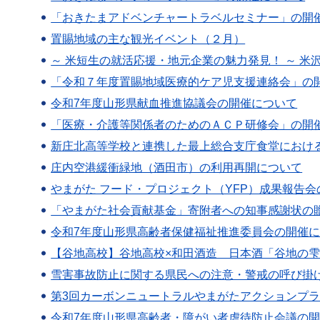
「おきたまアドベンチャートラベルセミナー」の開
置賜地域の主な観光イベント（２月）
～ 米短生の就活応援・地元企業の魅力発見！ ～ 
「令和７年度置賜地域医療的ケア児支援連絡会」の
令和7年度山形県献血推進協議会の開催について
「医療・介護等関係者のためのＡＣＰ研修会」の開
新庄北高等学校と連携した最上総合支庁食堂におけ
庄内空港緩衝緑地（酒田市）の利用再開について
やまがた フード・プロジェクト（YFP）成果報告
「やまがた社会貢献基金」寄附者への知事感謝状の
令和7年度山形県高齢者保健福祉推進委員会の開催
【谷地高校】谷地高校×和田酒造 日本酒「谷地の
雪害事故防止に関する県民への注意・警戒の呼び掛
第3回カーボンニュートラルやまがたアクションプ
令和7年度山形県高齢者・障がい者虐待防止会議の