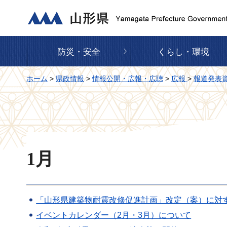
山形県
防災・安全
くらし・環境
ホーム
>
県政情報
>
情報公開・広報・広聴
>
広報
>
報道発表
1月
「山形県建築物耐震改修促進計画」改定（案）に対
イベントカレンダー（2月・3月）について