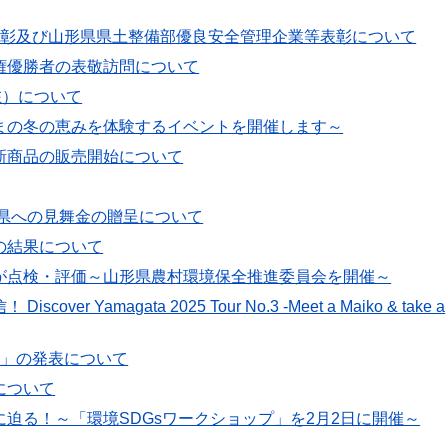
表彰及び山形県県土整備部優良安全管理企業等表彰について
権優勝者の表敬訪問について
在）について
まの冬の恵みを体験するイベントを開催します～
新商品の販売開始について
本県への見舞金の贈呈について
の結果について
が点検・評価～山形県農村環境保全推進委員会を開催～
magata 2025 Tour No.3 -Meet a Maiko & take a
号」の発表について
について
迫る！～「環境SDGsワークショップ」を2月2日に開催～