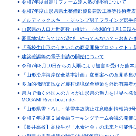
令和7年度耐震リフォーム達人塾の開催について
令和7年度山形県県土整備部優良建設工事等技術者
ノルディックスキー・ジャンプ男子フライング選手
山形県の人口と世帯数（推計）（令和8年1月1日現
豪雪地域ならではの遊び、やってみない？～おきた
「高校生山形のうまいもの商品開発プロジェクト」
建築確認等の電子申請の開始について
令和7年8月10日からの大雨により被害を受けた熊
「山形沿岸海岸保全基本計画」変更案への意見募集
多面的機能支払など農村環境保全施策を外部有識者
県内で働く外国人の方々が山形県の魅力を世界へ発信！ Discover Ya
MOGAMI River boat ride-
「山形県雪下ろし・落雪事故防止注意喚起情報第6
令和７年度第２回金融ワーキングチーム会議の開催
【長井高校】高校生が「水素社会」の未来と可能性に