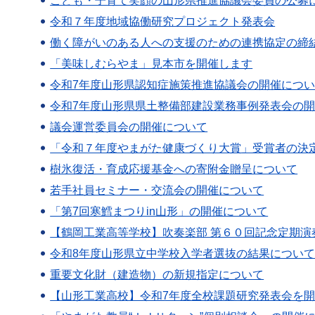
こども・子育て笑顔の山形県推進協議会委員の公募
令和７年度地域協働研究プロジェクト発表会
働く障がいのある人への支援のための連携協定の締
「美味しむらやま」見本市を開催します
令和7年度山形県認知症施策推進協議会の開催につ
令和7年度山形県県土整備部建設業務事例発表会の
議会運営委員会の開催について
「令和７年度やまがた健康づくり大賞」受賞者の決
樹氷復活・育成応援基金への寄附金贈呈について
若手社員セミナー・交流会の開催について
「第7回寒鱈まつりin山形」の開催について
【鶴岡工業高等学校】吹奏楽部 第６０回記念定期演
令和8年度山形県立中学校入学者選抜の結果につい
重要文化財（建造物）の新規指定について
【山形工業高校】令和7年度全校課題研究発表会を