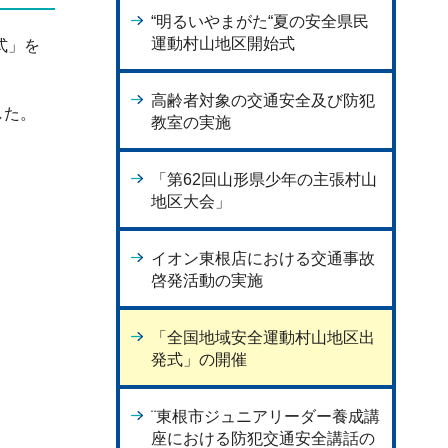
“明るいやまがた“夏の安全県民
運動村山地区開始式
式」を
高齢者対象の交通安全及び防犯
した。
教室の実施
「第62回山形県少年の主張村山
地区大会」
イオン東根店における交通事故
啓発活動の実施
「全国地域安全運動村山地区出
発式」の開催
¨東根市ジュニアリーダー養成講
座における防犯交通安全講話の