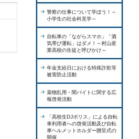
警察の仕事について学ぼう！～
小学生の社会科見学～
自転車の「ながらスマホ」「酒
気帯び運転」はダメ！～村山産
業高校の生徒と呼びかけ～
年金支給日における特殊詐欺等
被害防止活動
薬物乱用・闇バイトに関する広
報啓発活動
「高校生DJポリス」による自転
車利用者への啓発活動及び自転
車ヘルメットホルダー贈呈式の
開催