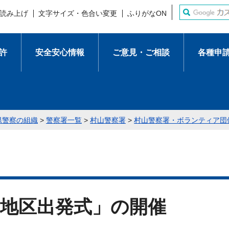
読み上げ
文字サイズ・色合い変更
ふりがなON
許
安全安心情報
ご意見・ご相談
各種申
県警察の組織
>
警察署一覧
>
村山警察署
>
村山警察署・ボランティア団
山地区出発式」の開催