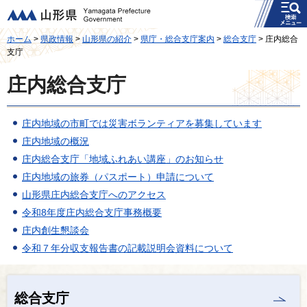
メニュー
山形県
ホーム
>
県政情報
>
山形県の紹介
>
県庁・総合支庁案内
>
総合支庁
> 庄内総合
支庁
庄内総合支庁
庄内地域の市町では災害ボランティアを募集しています
庄内地域の概況
庄内総合支庁「地域ふれあい講座」のお知らせ
庄内地域の旅券（パスポート）申請について
山形県庄内総合支庁へのアクセス
令和8年度庄内総合支庁事務概要
庄内創生懇談会
令和７年分収支報告書の記載説明会資料について
総合支庁