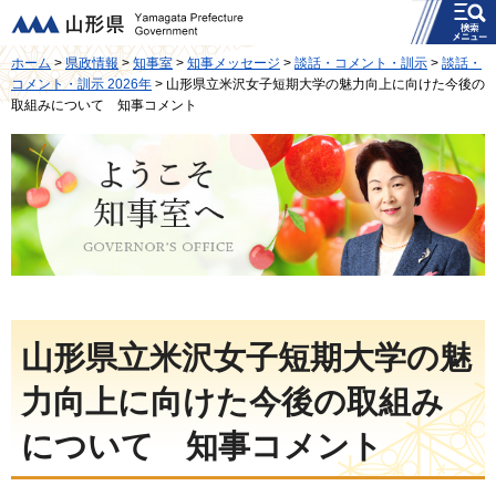
メニュー
山形県
ホーム
>
県政情報
>
知事室
>
知事メッセージ
>
談話・コメント・訓示
>
談話・
コメント・訓示 2026年
> 山形県立米沢女子短期大学の魅力向上に向けた今後の
取組みについて 知事コメント
ようこそ知事室へ
山形県立米沢女子短期大学の魅
力向上に向けた今後の取組み
について 知事コメント