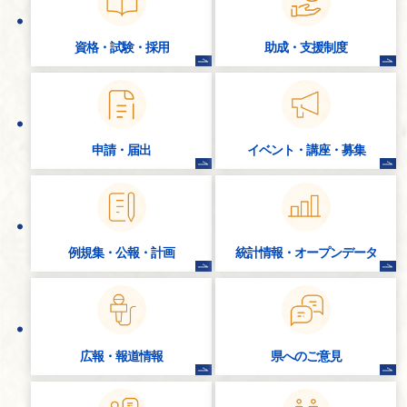
資格・試験・
採用
助成・支援制度
申請・届出
イベント・講座・
募集
例規集・公報・計画
統計情報・
オープンデータ
広報・報道情報
県へのご意見