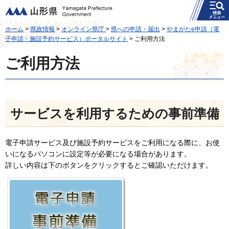
メニュー
山形県
ホーム
>
県政情報
>
オンライン県庁
>
県への申請・届出
>
やまがたe申請（電
子申請・施設予約サービス）ポータルサイト
> ご利用方法
ご利用方法
サービスを利用するための事前準備
電子申請サービス及び施設予約サービスをご利用になる際に、お使
いになるパソコンに設定等が必要になる場合があります。
詳しい内容は下のボタンをクリックするとご確認いただけます。