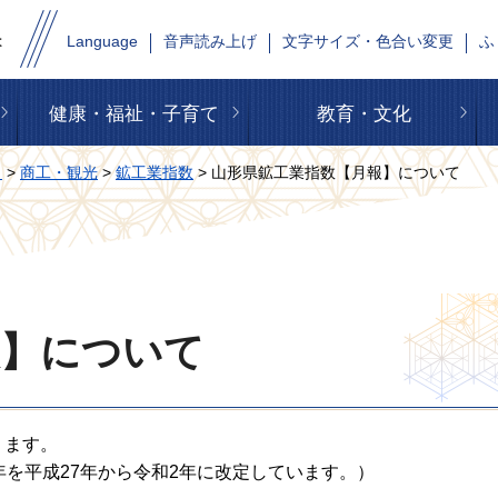
Language
音声読み上げ
文字サイズ・色合い変更
ふ
健康・福祉・子育て
教育・文化
タ
>
商工・観光
>
鉱工業指数
> 山形県鉱工業指数【月報】について
報】について
ります。
年を平成27年から令和2年に改定しています。）