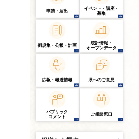
イベント・講座・
申請・届出
募集
統計情報・
例規集・公報・計画
オープンデータ
広報・報道情報
県へのご意見
パブリック
ご相談窓口
コメント