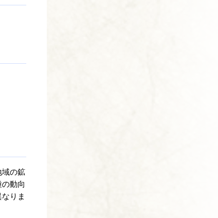
地域の鉱
種の動向
異なりま