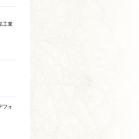
鉱工業
1デフォ