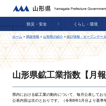
山形県
防災・安全
くらし・環境
ホーム
>
県政情報
>
山形県の紹介
>
統計情報・オープンデー
山形県鉱工業指数【月
県内における鉱工業の動向について、毎月公表してお
公表内容は次のとおりです。（令和6年1月分より基準