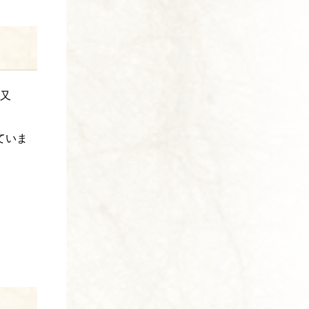
”又
ていま