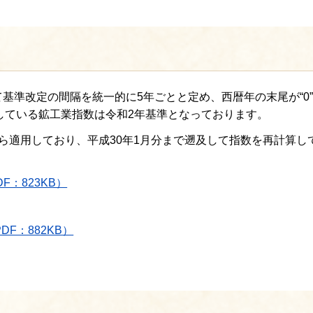
基準改定の間隔を統一的に5年ごとと定め、西暦年の末尾が“0
表している鉱工業指数は令和2年基準となっております。
点から適用しており、平成30年1月分まで遡及して指数を再計算し
F：823KB）
DF：882KB）