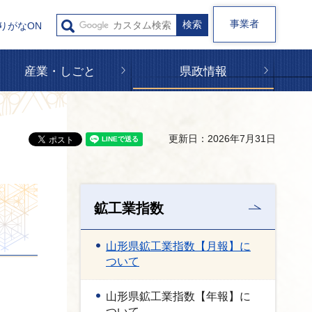
事業者
りがなON
産業・しごと
県政情報
更新日：2026年7月31日
鉱工業指数
山形県鉱工業指数【月報】に
ついて
山形県鉱工業指数【年報】に
ついて