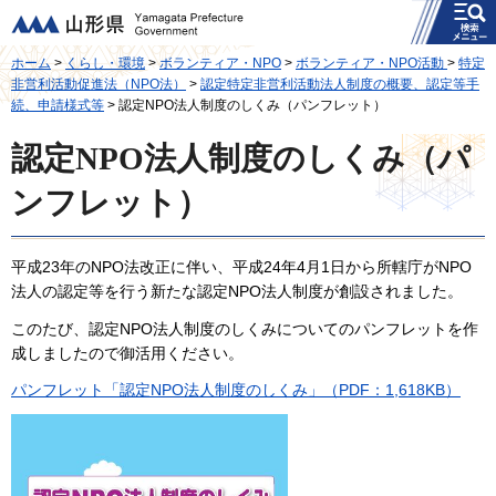
メニュー
山形県
ホーム
>
くらし・環境
>
ボランティア・NPO
>
ボランティア・NPO活動
>
特定
非営利活動促進法（NPO法）
>
認定特定非営利活動法人制度の概要、認定等手
続、申請様式等
> 認定NPO法人制度のしくみ（パンフレット）
認定NPO法人制度のしくみ（パ
ンフレット）
平成23年のNPO法改正に伴い、平成24年4月1日から所轄庁がNPO
法人の認定等を行う新たな認定NPO法人制度が創設されました。
このたび、認定NPO法人制度のしくみについてのパンフレットを作
成しましたので御活用ください。
パンフレット「認定NPO法人制度のしくみ」（PDF：1,618KB）