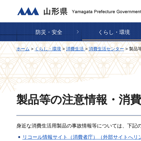
山形県
防災・安全
くらし・環境
ホーム
>
くらし・環境
>
消費生活
>
消費生活センター
> 製品
製品等の注意情報・消
身近な消費生活用製品の事故情報等については、下記
リコール情報サイト（消費者庁）（外部サイトへリ