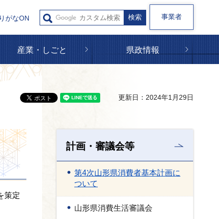
事業者
りがなON
産業・しごと
県政情報
更新日：2024年1月29日
計画・審議会等
第4次山形県消費者基本計画に
ついて
を策定
山形県消費生活審議会