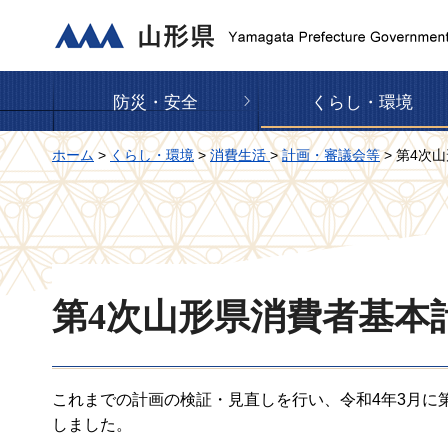
山形県
防災・安全
くらし・環境
ホーム
>
くらし・環境
>
消費生活
>
計画・審議会等
> 第4次
第4次山形県消費者基本
これまでの計画の検証・見直しを行い、令和4年3月に第
しました。