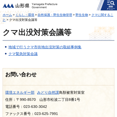
メニュー
山形県
ホーム
>
くらし・環境
>
自然保護・野生生物管理
>
野生生物
>
クマに関するこ
と
> クマ出没対策会議等
クマ出没対策会議等
地域で行うクマ市街地出没対策の取組事例集
クマ緊急対策会議
お問い合わせ
環境エネルギー部
みどり自然課
鳥獣被害対策室
住所：〒990-8570 山形市松波二丁目8番1号
電話番号：023-630-3042
ファックス番号：023-625-7991