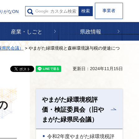
事業者
りがなON
産業・しごと
県政情報
緑県民会議）
> やまがた緑環境税と森林環境譲与税の使途につ
更新日：2024年11月15日
やまがた緑環境税評
の
価・検証委員会（旧や
まがた緑県民会議）
令和2年度やまがた緑環境税評