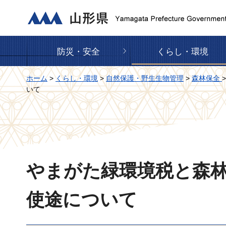
山形県
防災・安全
くらし・環境
ホーム
>
くらし・環境
>
自然保護・野生生物管理
>
森林保全
いて
やまがた緑環境税と森
使途について