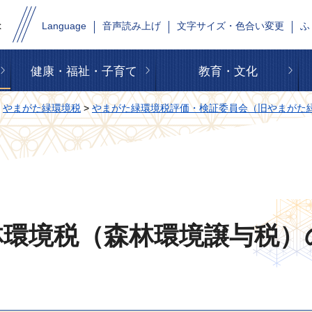
Language
音声読み上げ
文字サイズ・色合い変更
ふ
健康・福祉・子育て
教育・文化
>
やまがた緑環境税
>
やまがた緑環境税評価・検証委員会（旧やまがた
林環境税（森林環境譲与税）