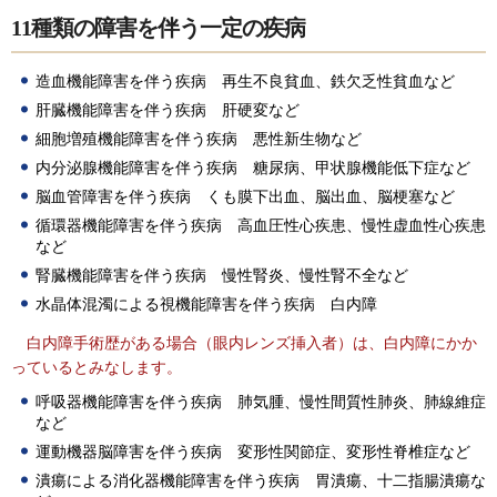
11種類の障害を伴う一定の疾病
造血機能障害を伴う疾病 再生不良貧血、鉄欠乏性貧血など
肝臓機能障害を伴う疾病 肝硬変など
細胞増殖機能障害を伴う疾病 悪性新生物など
内分泌腺機能障害を伴う疾病 糖尿病、甲状腺機能低下症など
脳血管障害を伴う疾病 くも膜下出血、脳出血、脳梗塞など
循環器機能障害を伴う疾病 高血圧性心疾患、慢性虚血性心疾患
など
腎臓機能障害を伴う疾病 慢性腎炎、慢性腎不全など
水晶体混濁による視機能障害を伴う疾病 白内障
白内障手術歴がある場合（眼内レンズ挿入者）は、白内障にかか
っているとみなします。
呼吸器機能障害を伴う疾病 肺気腫、慢性間質性肺炎、肺線維症
など
運動機器脳障害を伴う疾病 変形性関節症、変形性脊椎症など
潰瘍による消化器機能障害を伴う疾病 胃潰瘍、十二指腸潰瘍な