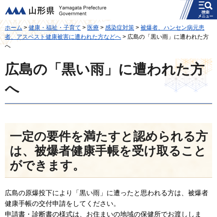
メニュー
山形県
ホーム
>
健康・福祉・子育て
>
医療
>
感染症対策
>
被爆者、ハンセン病元患
者、アスベスト健康被害に遭われた方などへ
> 広島の「黒い雨」に遭われた方
へ
広島の「黒い雨」に遭われた方
へ
一定の要件を満たすと認められる方
は、被爆者健康手帳を受け取ること
ができます。
広島の原爆投下により「黒い雨」に遭ったと思われる方は、被爆者
健康手帳の交付申請をしてください。
申請書・診断書の様式は、お住まいの地域の保健所でお渡ししま