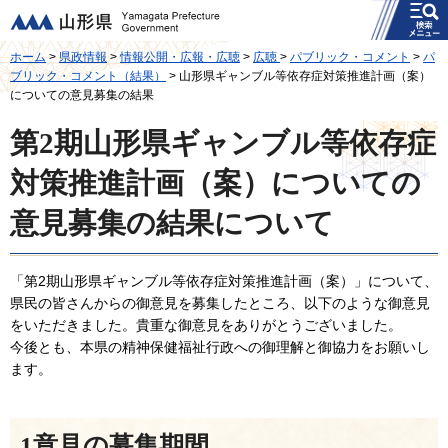
メニュー
山形県
ホーム
>
県政情報
>
情報公開・広報・広聴
>
広聴
>
パブリック・コメント
>
パ
ブリック・コメント（結果）
> 山形県ギャンブル等依存症対策推進計画（案）
についての意見募集の結果
第2期山形県ギャンブル等依存症
対策推進計画（案）についての
意見募集の結果について
「第2期山形県ギャンブル等依存症対策推進計画（案）」について、
県民の皆さんからの御意見を募集したところ、以下のような御意見
をいただきました。貴重な御意見をありがとうございました。
今後とも、本県の精神保健福祉行政への御理解と御協力をお願いし
ます。
1意見の募集期間